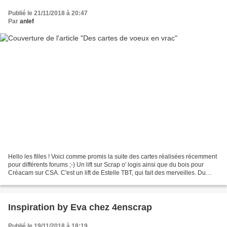
Publié le 21/11/2018 à 20:47
Par
anlef
Hello les filles ! Voici comme promis la suite des cartes réalisées récemment
pour différents forums ;-) Un lift sur Scrap o' logis ainsi que du bois pour
Créacam sur CSA. C'est un lift de Estelle TBT, qui fait des merveilles. Du
violet pour Créacam sur...
Inspiration by Eva chez 4enscrap
Publié le 19/11/2018 à 18:19