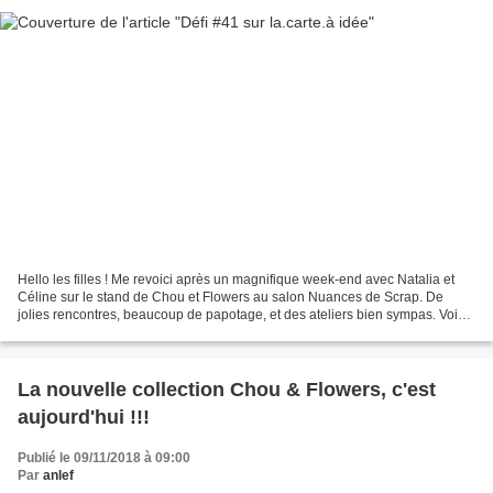
Hello les filles ! Me revoici après un magnifique week-end avec Natalia et
Céline sur le stand de Chou et Flowers au salon Nuances de Scrap. De
jolies rencontres, beaucoup de papotage, et des ateliers bien sympas. Voici
ma carte pour le dernier défi en...
La nouvelle collection Chou & Flowers, c'est
aujourd'hui !!!
Publié le 09/11/2018 à 09:00
Par
anlef