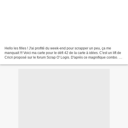
Hello les filles ! J'ai profité du week-end pour scrapper un peu, ça me
manquait !!! Voici ma carte pour le défi 42 de la carte à idées. C'est un lift de
Cricri proposé sur le forum Scrap O' Logis. D'après ce magnifique combo. Et
j'en profite pour vous...