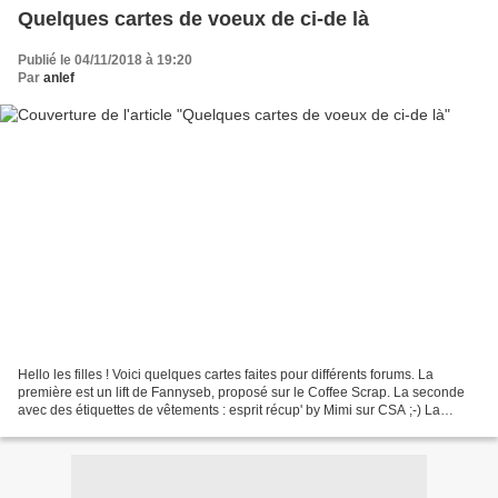
Quelques cartes de voeux de ci-de là
Publié le 04/11/2018 à 19:20
Par
anlef
Hello les filles ! Voici quelques cartes faites pour différents forums. La
première est un lift de Fannyseb, proposé sur le Coffee Scrap. La seconde
avec des étiquettes de vêtements : esprit récup' by Mimi sur CSA ;-) La
troisième selon une inspi proposée...