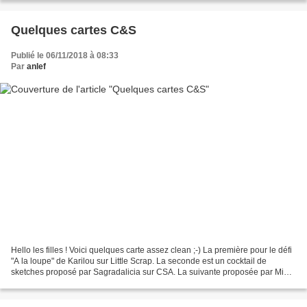
Quelques cartes C&S
Publié le 06/11/2018 à 08:33
Par
anlef
Hello les filles ! Voici quelques carte assez clean ;-) La première pour le défi
"A la loupe" de Karilou sur Little Scrap. La seconde est un cocktail de
sketches proposé par Sagradalicia sur CSA. La suivante proposée par Mimi
: "Et si on scrappait la...