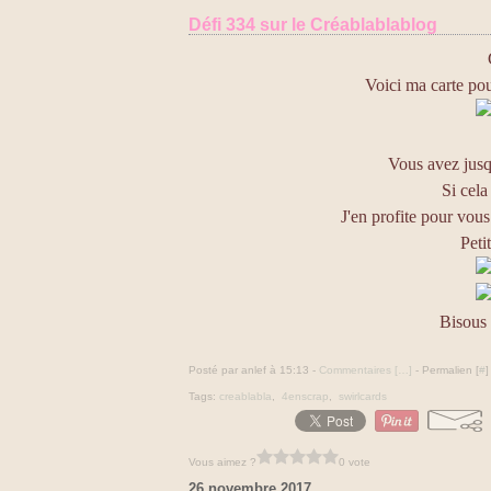
Défi 334 sur le Créablablablog
Voici ma carte pou
Vous avez jusq
Si cela
J'en profite pour vou
Peti
Bisous à
Posté par anlef à 15:13 -
Commentaires [
…
]
- Permalien [
#
]
Tags:
creablabla
,
4enscrap
,
swirlcards
Vous aimez ?
0 vote
26 novembre 2017