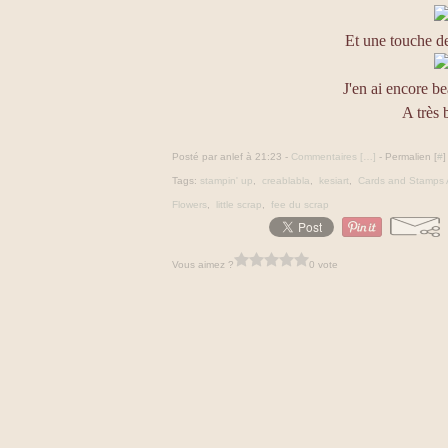
Et une touche d
J'en ai encore b
A très 
Posté par anlef à 21:23 -
Commentaires [
…
]
- Permalien [
#
]
Tags:
stampin' up
,
creablabla
,
kesiart
,
Cards and Stamps 
Flowers
,
little scrap
,
fee du scrap
Vous aimez ?
0 vote