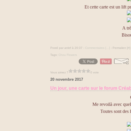
Et cette carte est un lift
A trè
Bisou
Posté par anlef à 20:37 -
Commentaires [
…
]
- Permalien [
#
]
Tags:
Chou Flowers
Vous aimez ?
0 vote
20 novembre 2017
Un jour, une carte sur le forum Créab
Me revoilà avec quelq
Toutes sont des 