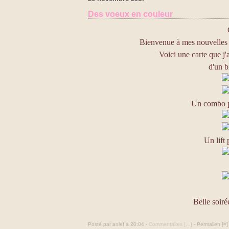
Des voeux en couleur
Bienvenue à mes nouvelles 
Voici une carte que j'
d'un bi
Un combo p
Un lift
Belle soiré
Posté par anlef à 20:04 -
Commentaires [
…
]
- Permalien [
#
]