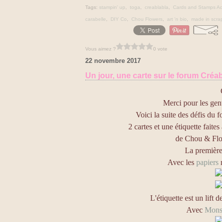
Tags:
stampin' up
,
toga
,
creablabla
,
Cards and Stamps Ad
carabelle
,
DIY Co
,
Chou Flowers
,
art 'n bio
,
made in scra
Vous aimez ?
0 vote
22 novembre 2017
Un jour, une carte sur le forum Créa
Merci pour les gen
Voici la suite des défis du 
2 cartes et une étiquette faites
de Chou & Flow
La première
Avec les
papiers
L'étiquette est un lift d
Avec
Monsi