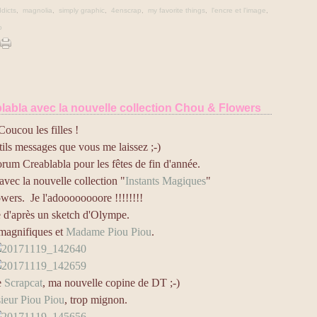
dicts
,
magnolia
,
simply graphic
,
4enscrap
,
my favorite things
,
l'encre et l'image
,
p
blabla avec la nouvelle collection Chou & Flowers
Coucou les filles !
tils messages que vous me laissez ;-)
forum Creablabla pour les fêtes de fin d'année.
 avec la nouvelle collection "
Instants Magiques
"
ers. Je l'adoooooooore !!!!!!!!
 d'après un sketch d'Olympe.
magnifiques et
Madame Piou Piou
.
e
Scrapcat
, ma nouvelle copine de DT ;-)
eur Piou Piou
, trop mignon.