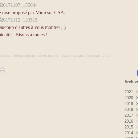
e rose proposé par Mimi sur CSA.
eaucoup d'autres à vous montrer ;-)
bientôt. Bisous à toutes !
Addicts
,
florilèges design
,
simply graphic
,
Scrap à la carte
,
4enscrap
,
Chou
Archiv
2021
2020
Sep
2019
Mai
Déc
2018
Mar
Nov
Déc
2017
Févr
Oct
Nov
Déc
2016
Janv
Sep
Oct
Nov
Déc
2015
Juil
Sep
Oct
Nov
Déc
2014
Juin
Aoû
Sep
Oct
Nov
Déc