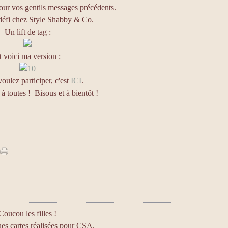
pour vos gentils messages précédents.
 défi chez Style Shabby & Co.
Un lift de tag :
t voici ma version :
oulez participer, c'est
ICI
.
à toutes ! Bisous et à bientôt !
Coucou les filles !
es cartes réalisées pour CSA.