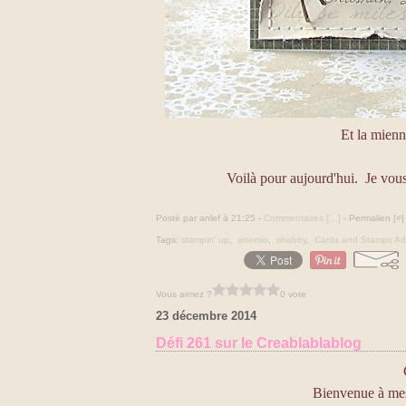
Et la mienne
Voilà pour aujourd'hui. Je vou
Posté par anlef à 21:25 -
Commentaires [
…
]
- Permalien [
#
]
Tags:
stampin' up
,
artemio
,
shabby
,
Cards and Stamps Ad
Vous aimez ?
0 vote
23 décembre 2014
Défi 261 sur le Creablablablog
Bienvenue à mes