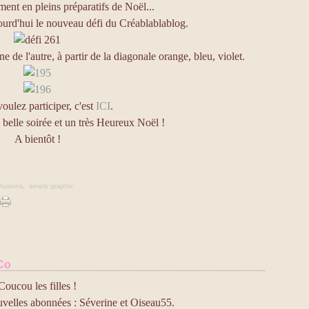
ment en pleins préparatifs de Noël...
ourd'hui le nouveau défi du Créablablablog.
une de l'autre, à partir de la diagonale orange, bleu, violet.
oulez participer, c'est
ICI
.
 belle soirée et un très Heureux Noël !
A bientôt !
lusions
,
simply graphic
 Co
Coucou les filles !
velles abonnées : Séverine et Oiseau55.