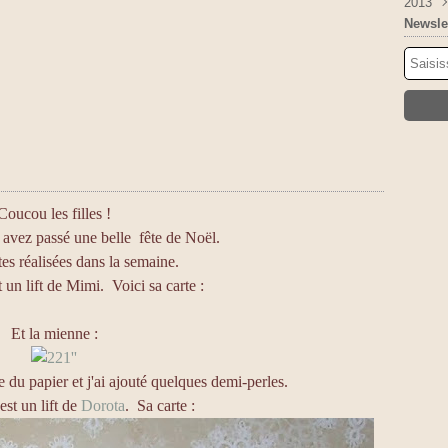
2013
Mai
Juil
Aoû
Sep
Oct
Nov
Déc
Avri
Juin
Juil
Aoû
Sep
Oct
Nov
Déc
Newsle
Mar
Mai
Juin
Juil
Aoû
Sep
Oct
Nov
Févr
Avri
Mai
Juin
Juil
Aoû
Sep
Oct
Janv
Mar
Avri
Mai
Juin
Juil
Aoû
Sep
Févr
Mar
Avri
Mai
Juin
Juil
Aoû
Janv
Févr
Mar
Avri
Mai
Juin
Juil
Janv
Févr
Mar
Avri
Mai
Juin
Janv
Févr
Mar
Avri
Mai
Janv
Févr
Mar
Avri
Janv
Févr
Mar
Janv
Févr
Coucou les filles !
Janv
 avez passé une belle fête de Noël.
tes réalisées dans la semaine.
 un lift de Mimi. Voici sa carte :
Et la mienne :
ce du papier et j'ai ajouté quelques demi-perles.
st un lift de
Dorota
. Sa carte :