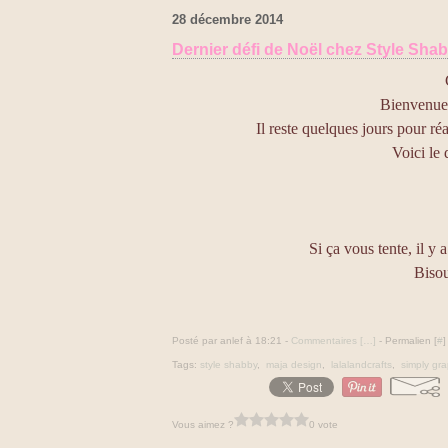
28 décembre 2014
Dernier défi de Noël chez Style Sha
Bienvenue
Il reste quelques jours pour r
Voici le 
Si ça vous tente, il y 
Bisou
Posté par anlef à 18:21 -
Commentaires [
…
]
- Permalien [
#
]
Tags:
style shabby
,
maja design
,
lalalandcrafts
,
simply gra
Vous aimez ?
0 vote