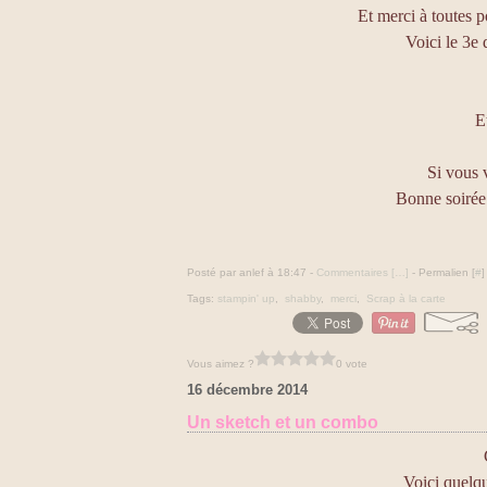
Et merci à toutes 
Voici le 3e
E
Si vous v
Bonne soirée 
Posté par anlef à 18:47 -
Commentaires [
…
]
- Permalien [
#
]
Tags:
stampin' up
,
shabby
,
merci
,
Scrap à la carte
Vous aimez ?
0 vote
16 décembre 2014
Un sketch et un combo
Voici quelqu