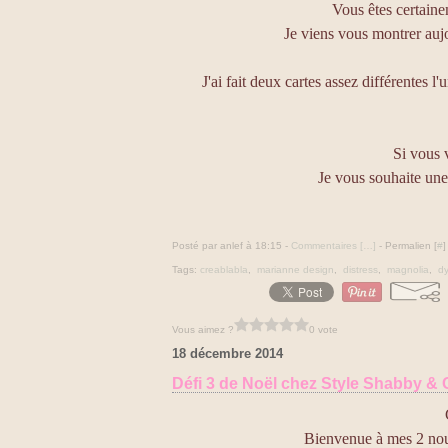
Vous êtes certaine
Je viens vous montrer auj
J'ai fait deux cartes assez différentes l'
Si vous v
Je vous souhaite une
Posté par anlef à 18:15 -
Commentaires [
…
]
- Permalien [
#
]
Tags:
creablabla
,
marianne design
,
distress
,
magnolia
,
dy
Vous aimez ?
0 vote
18 décembre 2014
Défi 3 de Noël chez Style Shabby &
Bienvenue à mes 2 nou