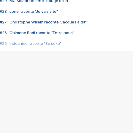
#29 : MC Solaar raconte "Bouge de là"
28 : Lorie raconte "Je vais vite"
#27 : Christophe Willem raconte "Jacques a dit"
#26 : Chimène Badi raconte "Entre nous"
#25 : Indochine raconte "3e sexe"
#24 : Zaho raconte "C'est chelou"
#23 : Patrick Bruel raconte "Au café des délices"
#22 : Kyo raconte "Le chemin"
#21 : Nolwenn Leroy raconte "Cassé"
#20 : Patrick Hernandez raconte "Born to be alive"
#19 : Lorie raconte "Près de moi"
#18 : Michael Jones raconte "A nos actes manqués" (avec Jean-Jacque
#17 : Khaled raconte "Aïcha"